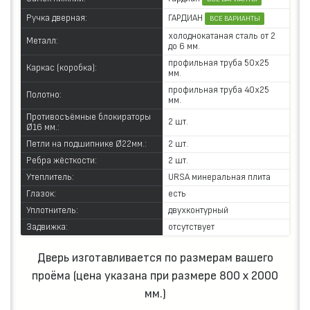
ГАРДИАН
Ручка дверная:
ВСЕ ВАРИАНТЫ
холоднокатаная сталь от 2
Металл:
до 6 мм.
профильная труба 50х25
Каркас (коробка):
мм.
профильная труба 40х25
Полотно:
мм.
Противосъёмные блокираторы
2 шт.
Ø16 мм.:
Петли на подшипнике Ø22мм.:
2 шт.
Ребра жёсткости:
2 шт.
Утеплитель:
URSA минеральная плита
Глазок:
есть
Уплотнитель:
двухконтурный
Задвижка:
отсутствует
Дверь изготавливается по размерам вашего
проёма (цена указана при размере 800 х 2000
мм.)