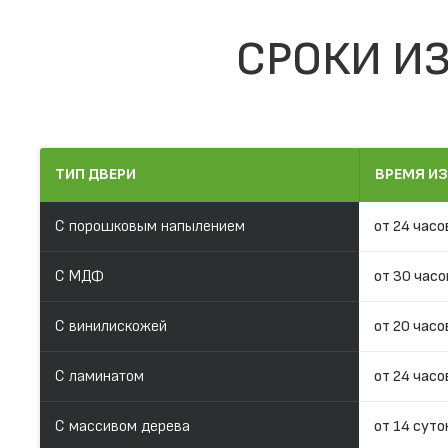
СРОКИ ИЗ
ТИП ДВЕРИ
ВРЕМЯ И
С порошковым напылением
от 24 часо
С МДФ
от 30 часо
С винилискожей
от 20 часо
С ламинатом
от 24 часо
С массивом дерева
от 14 суто