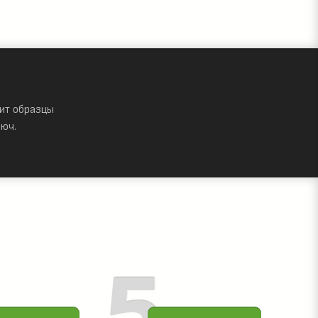
ит образцы
юч.