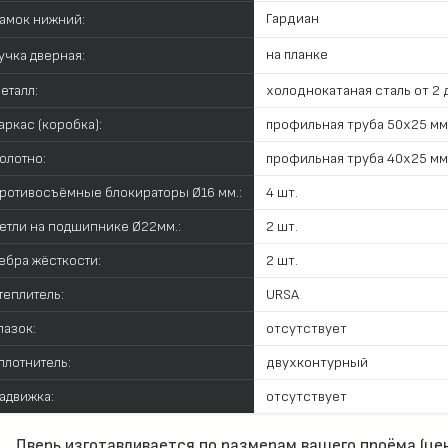
Гардиан
амок нижний:
на планке
учка дверная:
еталл:
холоднокатаная сталь от 2 д
аркас (коробка):
профильная труба 50х25 мм
олотно:
профильная труба 40х25 мм
ротивосъёмные блокираторы Ø16 мм.:
4 шт.
етли на подшипнике Ø22мм.:
2 шт.
ебра жёсткости:
2 шт.
теплитель:
URSA
лазок:
отсутствует
плотнитель:
двухконтурный
адвижка:
отсутствует
Дверь изготавливается по размерам вашего проёма (цен