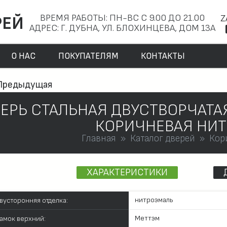
ВРЕМЯ РАБОТЫ: ПН-ВС С 9.00 ДО 21.00
Z
РЕЙ
АДРЕС: Г. ДУБНА, УЛ. БЛОХИНЦЕВА, ДОМ 13А
О НАС
ПОКУПАТЕЛЯМ
КОНТАКТЫ
Предыдущая
ЕРЬ СТАЛЬНАЯ ДВУСТВОРЧАТАЯ
КОРИЧНЕВАЯ НИ
Главная
Каталог дверей
Кор
ХАРАКТЕРИСТИКИ
нитроэмаль
вусторонняя отделка:
Меттэм
амок верхний: