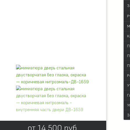
З
Р
М
К
П
П
П
Р
У
Г
У
З
от
14 500
руб.