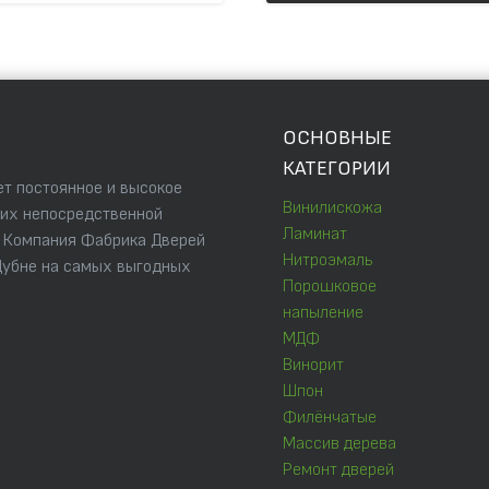
ОСНОВНЫЕ
КАТЕГОРИИ
т постоянное и высокое
Винилискожа
 их непосредственной
Ламинат
. Компания Фабрика Дверей
Нитроэмаль
Дубне на самых выгодных
Порошковое
напыление
МДФ
Винорит
Шпон
Филёнчатые
Массив дерева
Ремонт дверей