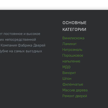
ОСНОВНЫЕ
КАТЕГОРИИ
т постоянное и высокое
Винилискожа
 их непосредственной
Ламинат
. Компания Фабрика Дверей
Нитроэмаль
Дубне на самых выгодных
Порошковое
напыление
МДФ
Винорит
Шпон
Филёнчатые
Массив дерева
Ремонт дверей