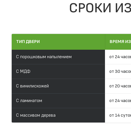
СРОКИ ИЗ
ТИП ДВЕРИ
ВРЕМЯ И
С порошковым напылением
от 24 часо
С МДФ
от 30 часо
С винилискожей
от 20 часо
С ламинатом
от 24 часо
С массивом дерева
от 14 суто