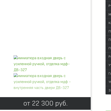
Р
М
К
П
П
П
Р
У
Г
У
З
от
22 300
руб.