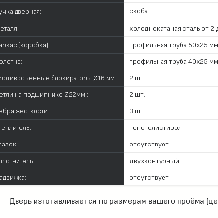
скоба
учка дверная:
еталл:
холоднокатаная сталь от 2 д
аркас (коробка):
профильная труба 50х25 мм
олотно:
профильная труба 40х25 мм
ротивосъёмные блокираторы Ø16 мм.:
2 шт.
етли на подшипнике Ø22мм.:
2 шт.
ебра жёсткости:
3 шт.
теплитель:
пенополистирол
лазок:
отсутствует
плотнитель:
двухконтурный
адвижка:
отсутствует
Дверь изготавливается по размерам вашего проёма (це