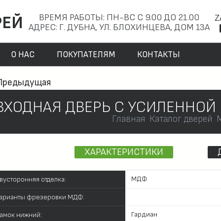
ВРЕМЯ РАБОТЫ: ПН-ВС С 9.00 ДО 21.00
Z
РЕЙ
АДРЕС: Г. ДУБНА, УЛ. БЛОХИНЦЕВА, ДОМ 13А
О НАС
ПОКУПАТЕЛЯМ
КОНТАКТЫ
Предыдущая
ВХОДНАЯ ДВЕРЬ С УСИЛЕННОЙ
Главная
Каталог дверей
ХАРАКТЕРИСТИКИ
МДФ
вусторонняя отделка:
арианты фрезеровки МДФ:
Гардиан
амок нижний: