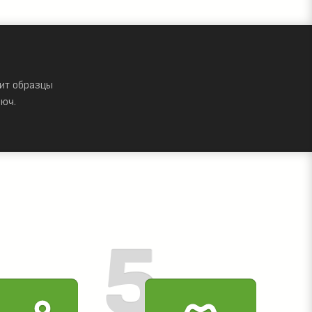
ит образцы
юч.