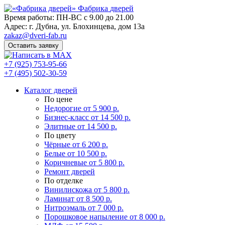
Фабрика
дверей
Время работы: ПН-ВС с 9.00 до 21.00
Адрес: г. Дубна, ул. Блохинцева, дом 13а
zakaz@dveri-fab.ru
Оставить заявку
+7 (925) 753-95-66
+7 (495) 502-30-59
Каталог дверей
По цене
Недорогие
от 5 900 р.
Бизнес-класс
от 14 500 р.
Элитные
от 14 500 р.
По цвету
Чёрные
от 6 200 р.
Белые
от 10 500 р.
Коричневые
от 5 800 р.
Ремонт дверей
По отделке
Винилискожа
от 5 800 р.
Ламинат
от 8 500 р.
Нитроэмаль
от 7 000 р.
Порошковое напыление
от 8 000 р.