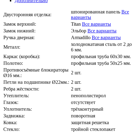
Дополнительно
шпонированная панель
Все
Двусторонняя отделка:
варианты
Замок верхний:
Titan
Все варианты
Замок нижний:
Эльбор
Все варианты
Ручка дверная:
Armadillo
Все варианты
холоднокатаная сталь от 2 до
Металл:
6 мм.
Каркас (коробка):
профильная труба 60х30 мм.
Полотно:
профильная труба 50х25 мм.
Противосъёмные блокираторы
2 шт.
Ø16 мм.:
Петли на подшипнике Ø22мм.:
2 шт.
Ребра жёсткости:
2 шт.
Утеплитель:
пенополистирол
Глазок:
отсутствует
Уплотнитель:
трёхконтурный
Задвижка:
поворотная
Ковка:
защитная решетка
Стекло:
тройной стеклопакет