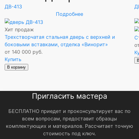
ДВ-413
Д
Подробнее
Хит продаж
Трехстворчатая стальная дверь с верхней и
С
боковыми вставками, отделка «Винорит»
о
от 140 000 руб.
К
Купить
В
В корзину
Пригласить мастера
БЕСПЛАТНО приедет и проконсультирует вас по
всем вопросам, предоставит образцы
комплектующих и материалов.
Рассчитает точную
стоимость под ключ.