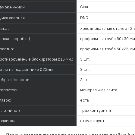
Cisa
амок нижний:
DND
учка дверная:
еталл:
холоднокатаная сталь от 2 д
аркас (коробка):
профильная труба 60х30 мм
олотно:
профильная труба 50х25 мм
ротивосъёмные блокираторы Ø16 мм.:
3 шт.
етли на подшипнике Ø22мм.:
3 шт.
ебра жёсткости:
2 шт.
теплитель:
минеральная плита
лазок:
есть
плотнитель:
трёхконтурный
адвижка:
отсутствует