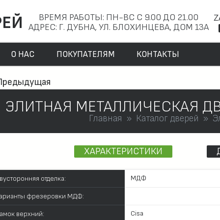
ВРЕМЯ РАБОТЫ: ПН-ВС С 9.00 ДО 21.00
Z
РЕЙ
АДРЕС: Г. ДУБНА, УЛ. БЛОХИНЦЕВА, ДОМ 13А
О НАС
ПОКУПАТЕЛЯМ
КОНТАКТЫ
Предыдущая
ЭЛИТНАЯ МЕТАЛЛИЧЕСКАЯ ДВ
Главная
Каталог дверей
Э
ХАРАКТЕРИСТИКИ
МДФ
вусторонняя отделка:
арианты фрезеровки МДФ:
Cisa
амок верхний: