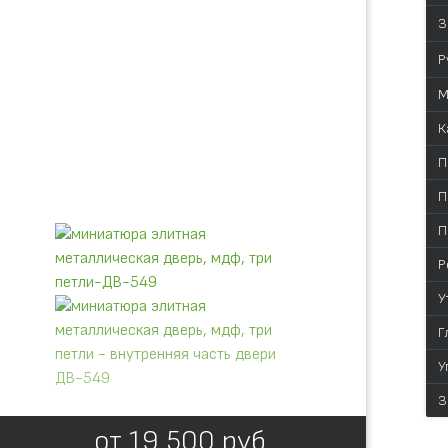
З
Р
М
К
П
П
П
Р
У
Г
У
З
от
19 500
руб.