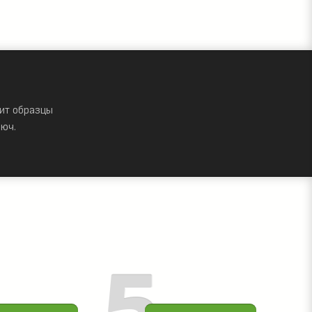
ит образцы
юч.