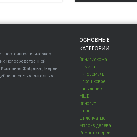
ОСНОВНЫЕ
КАТЕГОРИИ
т постоянное и высокое
Винилискожа
 их непосредственной
Ламинат
. Компания Фабрика Дверей
Нитроэмаль
Дубне на самых выгодных
Порошковое
напыление
МДФ
Винорит
Шпон
Филёнчатые
Массив дерева
Ремонт дверей