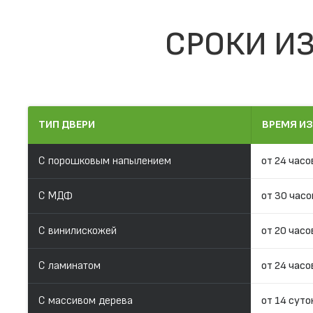
СРОКИ ИЗ
ТИП ДВЕРИ
ВРЕМЯ И
С порошковым напылением
от 24 часо
С МДФ
от 30 часо
С винилискожей
от 20 часо
С ламинатом
от 24 часо
С массивом дерева
от 14 суто