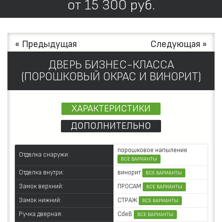
от
15 300
руб.
« Предыдущая
Следующая »
ДВЕРЬ БИЗНЕС-КЛАССА
(ПОРОШКОВЫЙ ОКРАС И ВИНОРИТ)
ХАРАКТЕРИСТИКИ
ДОПОЛНИТЕЛЬНО
порошковое напыление
Отделка снаружи:
ВСЕ ВАРИАНТЫ
винорит
Отделка внутри:
ВСЕ ВАРИАНТЫ
ПРОСАМ
Замок верхний:
ВСЕ ВАРИАНТЫ
СТРАЖ
Замок нижний:
ВСЕ ВАРИАНТЫ
CdeB
Ручка дверная:
ВСЕ ВАРИАНТЫ