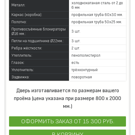
холоднокатаная сталь от 2 до
Металл:
6 мм.
Каркас (коробка):
профильная труба 60х30 мм.
Полотно:
профильная труба 50х25 мм.
Противосъёмные блокираторы
3 шт.
Ø16 мм.:
Петли на подшипнике Ø22мм.:
3 шт.
Ребра жёсткости:
2 шт.
Утеплитель:
пенополистирол
Глазок:
есть
Уплотнитель:
трёхконтурный
Задвижка:
поворотная
Дверь изготавливается по размерам вашего
проёма (цена указана при размере 800 х 2000
мм.)
ОФОРМИТЬ ЗАКАЗ
ОТ 15 300 РУБ.
В КОРЗИНУ