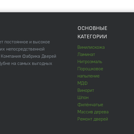
ОСНОВНЫЕ
КАТЕГОРИИ
т постоянное и высокое
Винилискожа
 их непосредственной
Ламинат
. Компания Фабрика Дверей
Нитроэмаль
Дубне на самых выгодных
Порошковое
напыление
МДФ
Винорит
Шпон
Филёнчатые
Массив дерева
Ремонт дверей