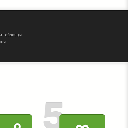
ит образцы
юч.