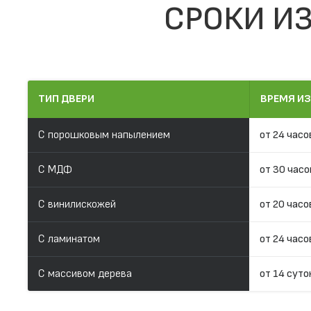
СРОКИ ИЗ
ТИП ДВЕРИ
ВРЕМЯ И
С порошковым напылением
от 24 часо
С МДФ
от 30 часо
С винилискожей
от 20 часо
С ламинатом
от 24 часо
С массивом дерева
от 14 суто