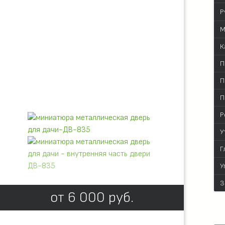
Р
М
К
П
П
П
Р
У
Г
У
З
от
6 000
руб.