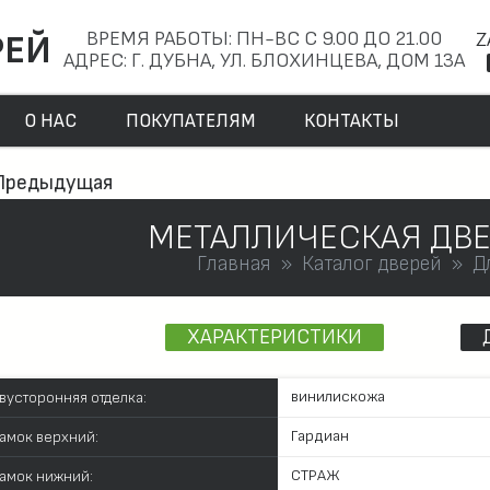
ВРЕМЯ РАБОТЫ: ПН-ВС С 9.00 ДО 21.00
Z
РЕЙ
АДРЕС: Г. ДУБНА, УЛ. БЛОХИНЦЕВА, ДОМ 13А
О НАС
ПОКУПАТЕЛЯМ
КОНТАКТЫ
Предыдущая
МЕТАЛЛИЧЕСКАЯ ДВЕ
Главная
Каталог дверей
Д
ХАРАКТЕРИСТИКИ
винилискожа
вусторонняя отделка:
Гардиан
амок верхний:
СТРАЖ
амок нижний: