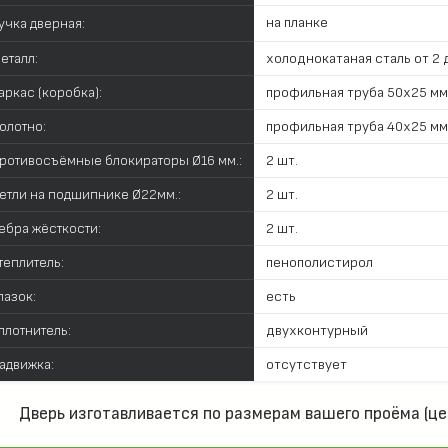
на планке
учка дверная:
еталл:
холоднокатаная сталь от 2 д
аркас (коробка):
профильная труба 50х25 мм
олотно:
профильная труба 40х25 мм
ротивосъёмные блокираторы Ø16 мм.:
2 шт.
етли на подшипнике Ø22мм.:
2 шт.
ебра жёсткости:
2 шт.
теплитель:
пенополистирол
лазок:
есть
плотнитель:
двухконтурный
адвижка:
отсутствует
Дверь изготавливается по размерам вашего проёма (це