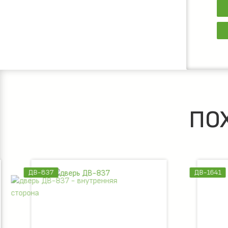
ПО
ДВ-837
ДВ-1641