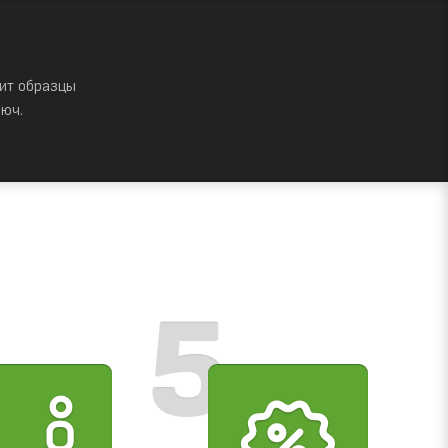
ит образцы
юч.