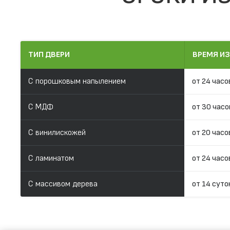
ТИП ДВЕРИ
ВРЕМЯ И
С порошковым напылением
от 24 часо
С МДФ
от 30 часо
С винилискожей
от 20 часо
С ламинатом
от 24 часо
С массивом дерева
от 14 суто