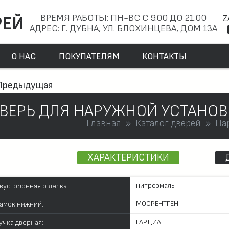
ВРЕМЯ РАБОТЫ: ПН-ВС С 9.00 ДО 21.00
Z
РЕЙ
АДРЕС: Г. ДУБНА, УЛ. БЛОХИНЦЕВА, ДОМ 13А
О НАС
ПОКУПАТЕЛЯМ
КОНТАКТЫ
Предыдущая
ВЕРЬ ДЛЯ НАРУЖНОЙ УСТАНОВ
Главная
Каталог дверей
На
ХАРАКТЕРИСТИКИ
нитроэмаль
вусторонняя отделка:
МОСРЕНТГЕН
амок нижний:
ГАРДИАН
учка дверная: