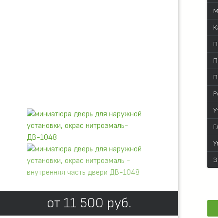
М
К
П
П
П
Р
У
Г
У
З
от
11 500
руб.