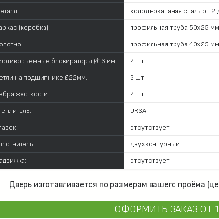
еталл:
холоднокатаная сталь от 2 д
аркас (коробка):
профильная труба 50х25 мм
олотно:
профильная труба 40х25 мм
ротивосъёмные блокираторы Ø16 мм.:
2 шт.
етли на подшипнике Ø22мм.:
2 шт.
ебра жёсткости:
2 шт.
теплитель:
URSA
лазок:
отсутствует
плотнитель:
двухконтурный
адвижка:
отсутствует
Дверь изготавливается по размерам вашего проёма (це
ОФОРМИТЬ ЗАКАЗ
ОТ 1