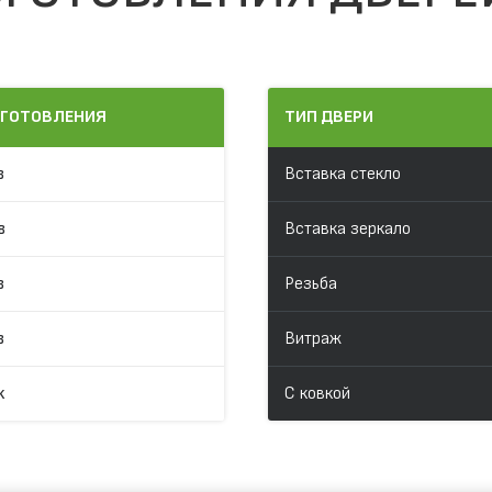
ЗГОТОВЛЕНИЯ
ТИП ДВЕРИ
в
Вставка стекло
в
Вставка зеркало
в
Резьба
в
Витраж
к
С ковкой