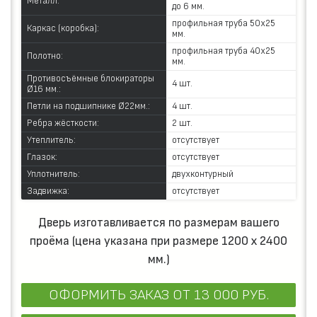
Металл:
до 6 мм.
профильная труба 50х25
Каркас (коробка):
мм.
профильная труба 40х25
Полотно:
мм.
Противосъёмные блокираторы
4 шт.
Ø16 мм.:
Петли на подшипнике Ø22мм.:
4 шт.
Ребра жёсткости:
2 шт.
Утеплитель:
отсутствует
Глазок:
отсутствует
Уплотнитель:
двухконтурный
Задвижка:
отсутствует
Дверь изготавливается по размерам вашего
проёма (цена указана при размере 1200 x 2400
мм.)
ОФОРМИТЬ ЗАКАЗ
ОТ 13 000 РУБ.