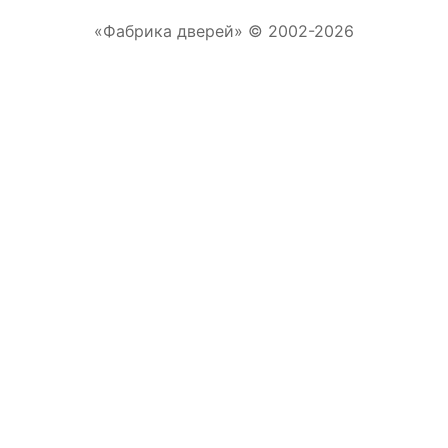
«Фабрика дверей» © 2002-2026
Отправляя форму, Вы соглашаетесь с
правилами обработки персональных данных
Отправить