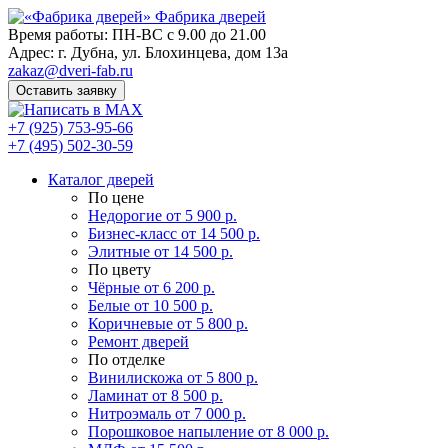
Фабрика
дверей
Время работы: ПН-ВС с 9.00 до 21.00
Адрес: г. Дубна, ул. Блохинцева, дом 13а
zakaz@dveri-fab.ru
Оставить заявку
+7 (925) 753-95-66
+7 (495) 502-30-59
Каталог дверей
По цене
Недорогие
от 5 900 р.
Бизнес-класс
от 14 500 р.
Элитные
от 14 500 р.
По цвету
Чёрные
от 6 200 р.
Белые
от 10 500 р.
Коричневые
от 5 800 р.
Ремонт дверей
По отделке
Винилискожа
от 5 800 р.
Ламинат
от 8 500 р.
Нитроэмаль
от 7 000 р.
Порошковое напыление
от 8 000 р.