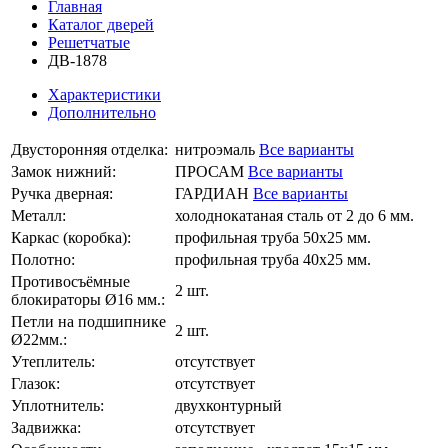
Главная
Каталог дверей
Решетчатые
ДВ-1878
Характеристики
Дополнительно
Двусторонняя отделка:
нитроэмаль
Все варианты
Замок нижний:
ПРОСАМ
Все варианты
Ручка дверная:
ГАРДИАН
Все варианты
Металл:
холоднокатаная сталь от 2 до 6 мм.
Каркас (коробка):
профильная труба 50х25 мм.
Полотно:
профильная труба 40х25 мм.
Противосъёмные
2 шт.
блокираторы Ø16 мм.:
Петли на подшипнике
2 шт.
Ø22мм.:
Утеплитель:
отсутствует
Глазок:
отсутствует
Уплотнитель:
двухконтурный
Задвижка:
отсутствует