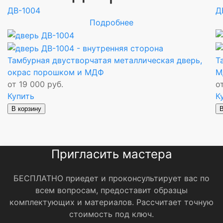
ДВ-1004
Д
Подробнее
Тамбурная двустворчатая металлическая дверь,
Т
окрас порошком и МДФ
М
от 19 000 руб.
о
Купить
К
В корзину
В
Пригласить мастера
БЕСПЛАТНО приедет и проконсультирует вас по
всем вопросам, предоставит образцы
комплектующих и материалов.
Рассчитает точную
стоимость под ключ.