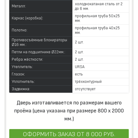
холоднокатаная сталь от 2
Металл:
до 6 мм.
профильная труба 50х25
Каркас (коробка):
мм.
профильная труба 40х25
Полотно:
мм.
Противосъёмные блокираторы
2 шт.
Ø16 мм.:
Петли на подшипнике Ø22мм.:
2 шт.
Ребра жёсткости:
2 шт.
Утеплитель:
URSA
Глазок:
есть
Уплотнитель:
трёхконтурный
Задвижка:
отсутствует
Дверь изготавливается по размерам вашего
проёма (цена указана при размере 800 х 2000
мм.)
ОФОРМИТЬ ЗАКАЗ
ОТ 8 000 РУБ.