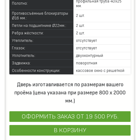
профильная труба 40х25
Полотно:
мм.
Противосъёмные блокираторы
2 шт.
Ø16 мм.:
Петли на подшипнике Ø22мм.:
2 шт.
Ребра жёсткости:
2 шт.
Утеплитель:
отсутствует
Глазок:
отсутствует
Уплотнитель:
двухконтурный
Задвижка:
поворотная
Особенности конструкции:
кассовое окно с решеткой
Дверь изготавливается по размерам вашего
проёма (цена указана при размере 800 х 2000
мм.)
ОФОРМИТЬ ЗАКАЗ
ОТ 19 500 РУБ.
В КОРЗИНУ