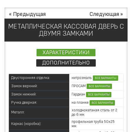
« Предыдущая
Следующая »
МЕТАЛЛИЧЕСКАЯ КАССОВАЯ ДВЕРЬ С
ДВУМЯ ЗАМКАМИ
ХАРАКТЕРИСТИКИ
ДОПОЛНИТЕЛЬНО
нитроэмаль
Двусторонняя отделка:
ВСЕ ВАРИАНТЫ
ПРОСАМ
Замок верхний:
ВСЕ ВАРИАНТЫ
Гардиан
Замок нижний:
ВСЕ ВАРИАНТЫ
на планке
Ручка дверная:
ВСЕ ВАРИАНТЫ
холоднокатаная сталь от 2
Металл:
до 6 мм.
профильная труба 50х25
Каркас (коробка):
мм.