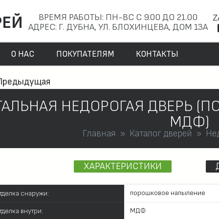
ВРЕМЯ РАБОТЫ: ПН-ВС С 9.00 ДО 21.00
Z
РЕЙ
АДРЕС: Г. ДУБНА, УЛ. БЛОХИНЦЕВА, ДОМ 13А
О НАС
ПОКУПАТЕЛЯМ
КОНТАКТЫ
Предыдущая
ТАЛЬНАЯ НЕДОРОГАЯ ДВЕРЬ (
МДФ)
Главная
Каталог дверей
Не
ХАРАКТЕРИСТИКИ
порошковое напыление
тделка снаружи:
МДФ
тделка внутри: