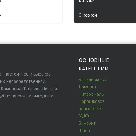
в
Витраж
к
С ковкой
ОСНОВНЫЕ
КАТЕГОРИИ
т постоянное и высокое
Винилискожа
 их непосредственной
Ламинат
. Компания Фабрика Дверей
Нитроэмаль
Дубне на самых выгодных
Порошковое
напыление
МДФ
Винорит
Шпон