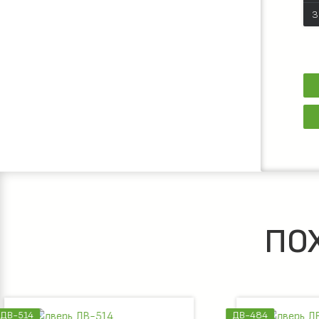
З
ПО
ДВ-484
ДВ-493