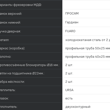
арианты фрезеровки МДФ:
ПРОСАМ
амок верхний:
Гардиан
амок нижний:
FUARO
учка дверная:
еталл:
холоднокатаная сталь от 2 д
аркас (коробка):
профильная труба 50х25 мм
олотно:
профильная труба 40х25 мм
ротивосъёмные блокираторы Ø16 мм.:
2 шт.
етли на подшипнике Ø22мм.:
2 шт.
ебра жёсткости:
2 шт.
теплитель:
URSA
лазок:
есть
плотнитель:
двухконтурный