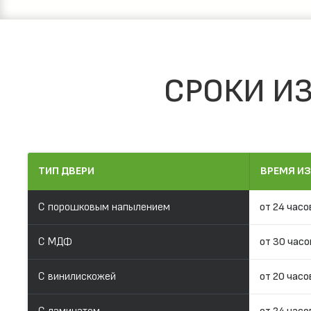
СРОКИ ИЗ
ТИП ДВЕРИ
ВРЕМЯ И
С порошковым напылением
от 24 часо
С МДФ
от 30 часо
С винилискожей
от 20 часо