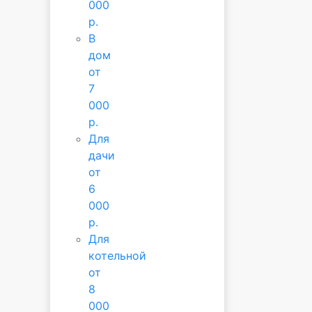
000
р.
В
дом
от
7
000
р.
Для
дачи
от
6
000
р.
Для
котельной
от
8
000