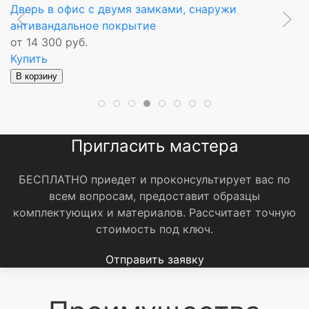
Дверь в офис с двумя замками, снаружи
О
антивандальное покрытие
п
от 14 300 руб.
о
Купить
К
В корзину
В
Пригласить мастера
БЕСПЛАТНО приедет и проконсультирует вас по
всем вопросам, предоставит образцы
комплектующих и материалов.
Рассчитает точную
стоимость под ключ.
Отправить заявку